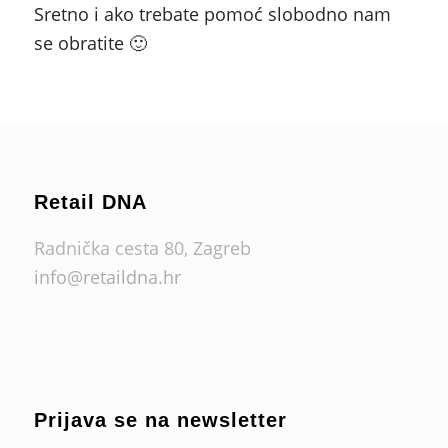
Sretno i ako trebate pomoć slobodno nam
se obratite 🙂
Retail DNA
Radnička cesta 80, Zagreb
info@retaildna.hr
Prijava se na newsletter