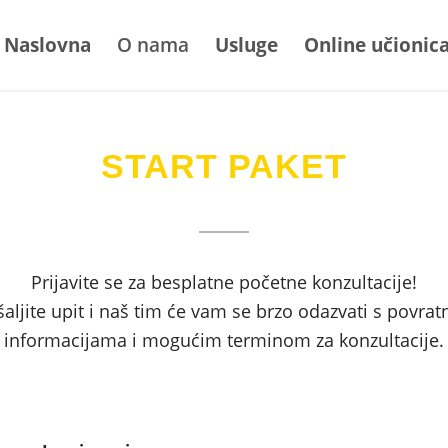
Naslovna
O nama
Usluge
Online učionic
START PAKET
Prijavite se za besplatne početne konzultacije!
aljite upit i naš tim će vam se brzo odazvati s povra
informacijama i mogućim terminom za konzultacije.