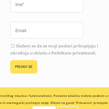
Slažem se da se moji podaci prikupljaju i
obrađuju u skladu s
Politikom privatnosti.
orisničkog iskustva i funkcionalnosti. Postavke kolačića možete podesiti 
bnih podataka
ko ih onemogućiti pročitajte
ovdje.
Klikom na gumb 'Prihvaćam' pristajete n
osobnih podataka koje nam povjerite te smo upoznati i primjenjujemo Pravila privatnos