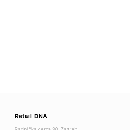
Retail DNA
Radnička cesta 80, Zagreb