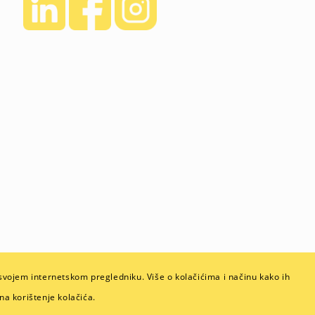
u svojem internetskom pregledniku. Više o kolačićima i načinu kako ih
a korištenje kolačića.
ti i zaštite osobnih podataka.