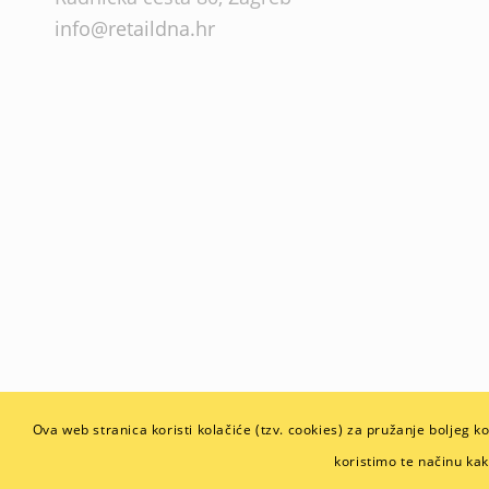
info@retaildna.hr
Ova web stranica koristi kolačiće (tzv. cookies) za pružanje boljeg k
© Copyright - Retail DNA | Izrada: ILI NET |
Pravila privatnosti i zaštite oso
koristimo te načinu ka
Povjerenje naših klijenata nam je na prvom mjestu. Predani smo zaštiti svih 